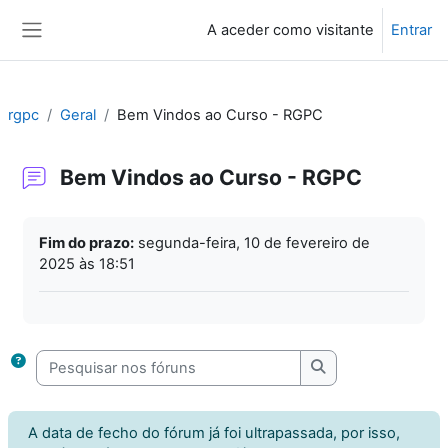
Ir para o conteúdo principal
A aceder como visitante
Entrar
Painel lateral
rgpc
Geral
Bem Vindos ao Curso - RGPC
Bem Vindos ao Curso - RGPC
Requisitos de conclusão
Fim do prazo:
segunda-feira, 10 de fevereiro de
2025 às 18:51
Pesquisar nos fóruns
Pesquisar nos fór
A data de fecho do fórum já foi ultrapassada, por isso,