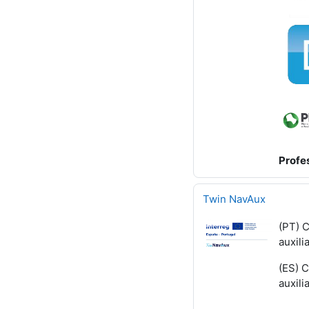
Profe
Twin NavAux
(PT) C
auxili
(ES) C
auxili