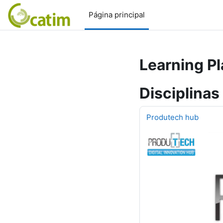
Ir para o conteúdo principal
Página principal
Learning P
Disciplinas
Produtech hub